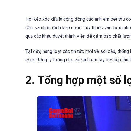
Hội kéo xóc đĩa là cộng đồng các anh em bet thủ có
cầu, và nhận định kèo cược. Tùy thuộc vào từng nhóm
qua các khâu duyệt thành viên để đảm bảo chất lượn
Tại đây, hàng loạt các tin tức mới về soi cầu, thống
cộng đồng lý tưởng cho các anh em tay mơ tiếp thu 
2. Tổng hợp một số lợ