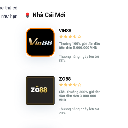
me thủ có
Nhà Cái Mới
g như hạn
VIN88
Thưởng 100% gửi tiền đầu
tiên đến 5.000.000 VNĐ
Thưởng hằng ngày lên tới
88%
ZO88
Siêu thưởng 300% gửi tiền
đầu tiên đến 3.000.000
VNĐ
Thưởng hằng ngày lên tới
20%