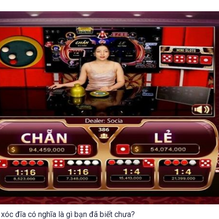
óc đĩa có nghĩa là gì bạn đã biết chưa?