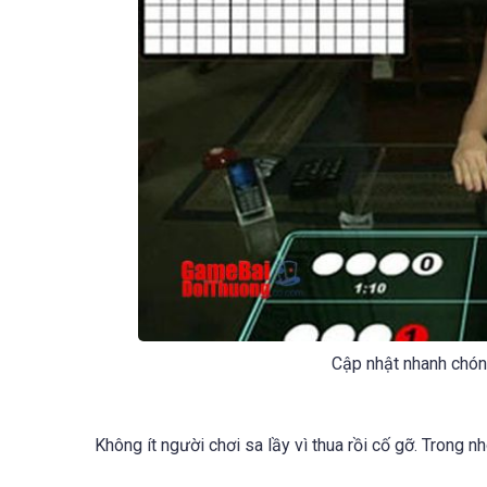
Cập nhật nhanh chón
Không ít người chơi sa lầy vì thua rồi cố gỡ. Trong 