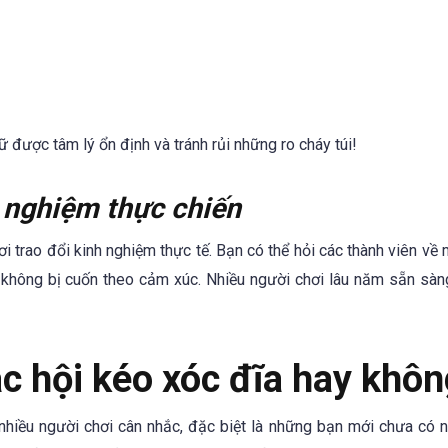
 được tâm lý ổn định và tránh rủi những ro cháy túi!
h nghiệm thực chiến
i trao đổi kinh nghiệm thực tế. Bạn có thể hỏi các thành viên về
 không bị cuốn theo cảm xúc. Nhiều người chơi lâu năm sẵn sàn
ác hội kéo xóc đĩa hay khô
nhiều người chơi cân nhắc, đặc biệt là những bạn mới chưa có n