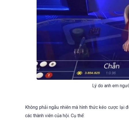
Lý do anh em ngườ
Không phải ngẫu nhiên mà hình thức kéo cược lại đ
các thành viên của hội. Cụ thể: