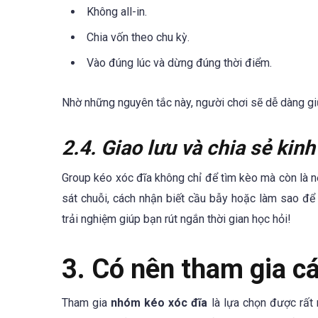
Không all-in.
Chia vốn theo chu kỳ.
Vào đúng lúc và dừng đúng thời điểm.
Nhờ những nguyên tắc này, người chơi sẽ dễ dàng giữ
2.4. Giao lưu và chia sẻ kin
Group kéo xóc đĩa không chỉ để tìm kèo mà còn là nơ
sát chuỗi, cách nhận biết cầu bẫy hoặc làm sao để
trải nghiệm giúp bạn rút ngắn thời gian học hỏi!
3. Có nên tham gia c
Tham gia
nhóm kéo xóc đĩa
là lựa chọn được rất 