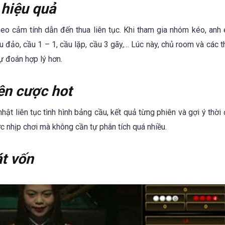
 hiệu quả
eo cảm tính dẫn đến thua liên tục. Khi tham gia nhóm kéo, an
u đảo, cầu 1 – 1, cầu lặp, cầu 3 gãy,… Lúc này, chủ room và các t
ự đoán hợp lý hơn.
ên cược hot
ật liên tục tình hình bảng cầu, kết quả từng phiên và gợi ý thời
 nhịp chơi mà không cần tự phân tích quá nhiều.
át vốn