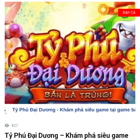
Bắn Cá
827
Tỷ Phú Đại Dương – Khám phá siêu game