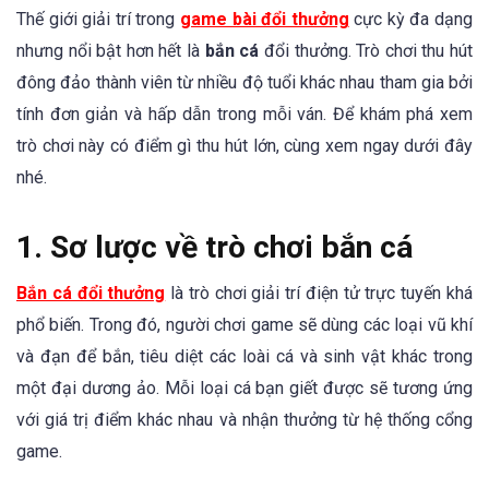
Thế giới giải trí trong
game bài đổi thưởng
cực kỳ đa dạng
nhưng nổi bật hơn hết là
bắn cá
đổi thưởng. Trò chơi thu hút
đông đảo thành viên từ nhiều độ tuổi khác nhau tham gia bởi
tính đơn giản và hấp dẫn trong mỗi ván. Để khám phá xem
trò chơi này có điểm gì thu hút lớn, cùng xem ngay dưới đây
nhé.
1. Sơ lược về trò chơi bắn cá
Bắn cá đổi thưởng
là trò chơi giải trí điện tử trực tuyến khá
phổ biến. Trong đó, người chơi game sẽ dùng các loại vũ khí
và đạn để bắn, tiêu diệt các loài cá và sinh vật khác trong
một đại dương ảo. Mỗi loại cá bạn giết được sẽ tương ứng
với giá trị điểm khác nhau và nhận thưởng từ hệ thống cổng
game.