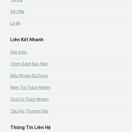
Xóc Đĩa
Lô Đề
Liên Kết Nhanh
Giới thiệu
Chính Sách Bảo Mật
Điều Khoản Sử Dụng
Miễn Trừ Trách Nhiệm
Chơi Có Trách Nhiệm
Câu Hỏi Thường Gặp
Thông Tin Liên Hệ