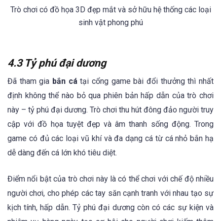
Trò chơi có đồ họa 3D đẹp mắt và sở hữu hệ thống các loại
sinh vật phong phú
4.3 Tỷ phú đại dương
Đã tham gia
bắn cá
tại cổng game bài đổi thưởng thì nhất
định không thể nào bỏ qua phiên bản hấp dẫn của trò chơi
này – tỷ phú đại dương. Trò chơi thu hút đông đảo người truy
cập với đồ họa tuyệt đẹp và âm thanh sống động. Trong
game có đủ các loại vũ khí và đa dạng cá từ cá nhỏ bắn hạ
dễ dàng đến cá lớn khó tiêu diệt.
Điểm nổi bật của trò chơi này là có thể chơi với chế độ nhiều
người chơi, cho phép các tay săn cạnh tranh với nhau tạo sự
kịch tính, hấp dẫn. Tỷ phú đại dương còn có các sự kiện và