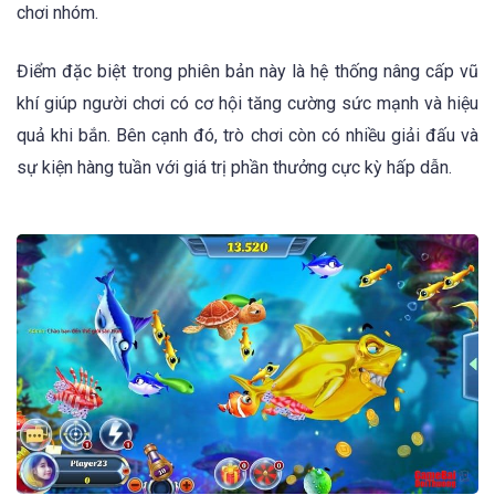
chơi nhóm.
Điểm đặc biệt trong phiên bản này là hệ thống nâng cấp vũ
khí giúp người chơi có cơ hội tăng cường sức mạnh và hiệu
quả khi bắn. Bên cạnh đó, trò chơi còn có nhiều giải đấu và
sự kiện hàng tuần với giá trị phần thưởng cực kỳ hấp dẫn.