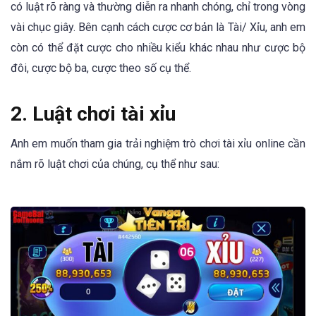
có luật rõ ràng và thường diễn ra nhanh chóng, chỉ trong vòng
vài chục giây. Bên cạnh cách cược cơ bản là Tài/ Xỉu, anh em
còn có thể đặt cược cho nhiều kiểu khác nhau như cược bộ
đôi, cược bộ ba, cược theo số cụ thể.
2. Luật chơi tài xỉu
Anh em muốn tham gia trải nghiệm trò chơi tài xỉu online cần
nắm rõ luật chơi của chúng, cụ thể như sau: