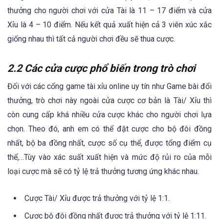
thưởng cho người chơi với cửa Tài là 11 – 17 điểm và cửa
Xỉu là 4 – 10 điểm. Nếu kết quả xuất hiện cả 3 viên xúc xắc
giống nhau thì tất cả người chơi đều sẽ thua cược.
2.2 Các cửa cược phổ biến trong trò chơi
Đối với các cổng game tài xỉu online uy tín như Game bài đổi
thưởng, trò chơi này ngoài cửa cược cơ bản là Tài/ Xỉu thì
còn cung cấp khá nhiều cửa cược khác cho người chơi lựa
chọn. Theo đó, anh em có thể đặt cược cho bộ đôi đồng
nhất, bộ ba đồng nhất, cược số cụ thể, được tổng điểm cụ
thể,…Tùy vào xác suất xuất hiện và mức độ rủi ro của mỗi
loại cược mà sẽ có tỷ lệ trả thưởng tương ứng khác nhau.
Cược Tài/ Xỉu được trả thưởng với tỷ lệ 1:1.
Cược bộ đôi đồng nhất được trả thưởng với tỷ lệ 1:11.