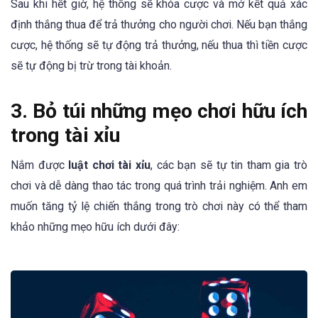
Sau khi hết giờ, hệ thống sẽ khóa cược và mở kết quả xác
định thắng thua để trả thưởng cho người chơi. Nếu bạn thắng
cược, hệ thống sẽ tự động trả thưởng, nếu thua thì tiền cược
sẽ tự động bị trừ trong tài khoản.
3. Bỏ túi những mẹo chơi hữu ích
trong tài xỉu
Nắm được
luật chơi tài xỉu
, các bạn sẽ tự tin tham gia trò
chơi và dễ dàng thao tác trong quá trình trải nghiệm. Anh em
muốn tăng tỷ lệ chiến thắng trong trò chơi này có thể tham
khảo những mẹo hữu ích dưới đây: