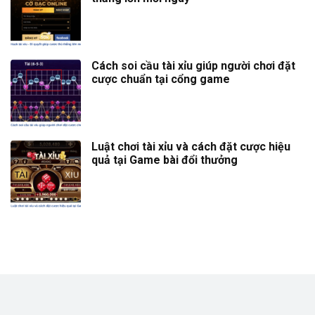
Cách soi cầu tài xỉu giúp người chơi đặt
cược chuẩn tại cổng game
Luật chơi tài xỉu và cách đặt cược hiệu
quả tại Game bài đổi thưởng