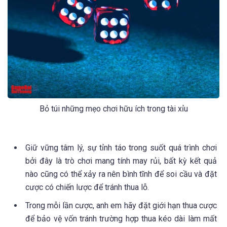
Bỏ túi những mẹo chơi hữu ích trong tài xỉu
Giữ vững tâm lý, sự tỉnh táo trong suốt quá trình chơi
bởi đây là trò chơi mang tính may rủi, bất kỳ kết quả
nào cũng có thể xảy ra nên bình tĩnh để soi cầu và đặt
cược có chiến lược để tránh thua lỗ.
Trong mỗi lần cược, anh em hãy đặt giới hạn thua cược
để bảo vệ vốn tránh trường hợp thua kéo dài làm mất