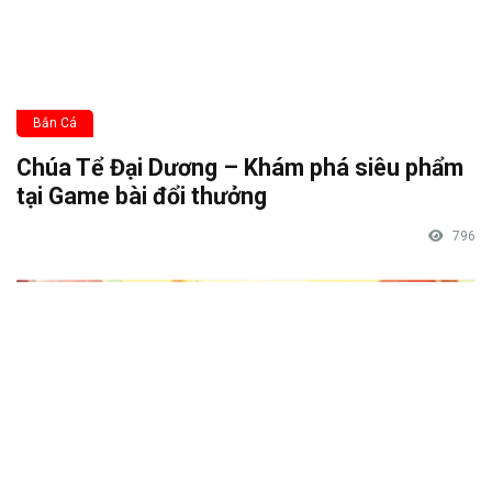
Bắn Cá
Chúa Tể Đại Dương – Khám phá siêu phẩm
tại Game bài đổi thưởng
796