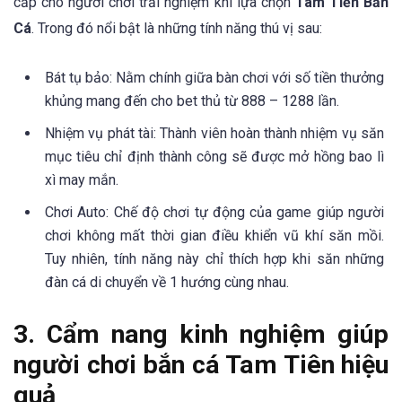
cấp cho người chơi trải nghiệm khi lựa chọn
Tam Tiến Bắn
Cá
. Trong đó nổi bật là những tính năng thú vị sau:
Bát tụ bảo: Nằm chính giữa bàn chơi với số tiền thưởng
khủng mang đến cho bet thủ từ 888 – 1288 lần.
Nhiệm vụ phát tài: Thành viên hoàn thành nhiệm vụ săn
mục tiêu chỉ định thành công sẽ được mở hồng bao lì
xì may mắn.
Chơi Auto: Chế độ chơi tự động của game giúp người
chơi không mất thời gian điều khiển vũ khí săn mồi.
Tuy nhiên, tính năng này chỉ thích hợp khi săn những
đàn cá di chuyển về 1 hướng cùng nhau.
3. Cẩm nang kinh nghiệm giúp
người chơi bắn cá Tam Tiên hiệu
quả