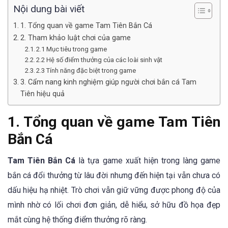
Nội dung bài viết
1. Tổng quan về game Tam Tiên Bắn Cá
2. Tham khảo luật chơi của game
2.1 Mục tiêu trong game
2.2 Hệ số điểm thưởng của các loài sinh vật
2.3 Tính năng đặc biệt trong game
3. Cẩm nang kinh nghiệm giúp người chơi bắn cá Tam
Tiên hiệu quả
1. Tổng quan về game Tam Tiên
Bắn Cá
Tam Tiên Bắn Cá
là tựa game xuất hiện trong làng game
bắn cá đổi thưởng từ lâu đời nhưng đến hiện tại vẫn chưa có
dấu hiệu hạ nhiệt. Trò chơi vẫn giữ vững được phong độ của
mình nhờ có lối chơi đơn giản, dễ hiểu, sở hữu đồ họa đẹp
mắt cùng hệ thống điểm thưởng rõ ràng.