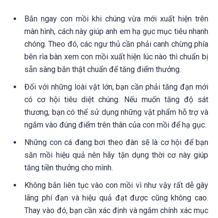
Bắn ngay con mồi khi chúng vừa mới xuất hiện trên
màn hình, cách này giúp anh em hạ gục mục tiêu nhanh
chóng. Theo đó, các ngư thủ cần phải canh chừng phía
bên rìa bàn xem con mồi xuất hiện lúc nào thì chuẩn bị
sẵn sàng bắn thật chuẩn để tăng điểm thưởng.
Đối với những loài vật lớn, bạn cần phải tăng đạn mới
có cơ hội tiêu diệt chúng. Nếu muốn tăng độ sát
thương, bạn có thể sử dụng những vật phẩm hỗ trợ và
ngắm vào đúng điểm trên thân của con mồi để hạ gục.
Những con cá đang bơi theo đàn sẽ là cơ hội để bạn
săn mồi hiệu quả nên hãy tận dụng thời cơ này giúp
tăng tiền thưởng cho mình.
Không bắn liên tục vào con mồi vì như vậy rất dễ gây
lãng phí đạn và hiệu quả đạt được cũng không cao.
Thay vào đó, bạn cần xác định và ngắm chính xác mục