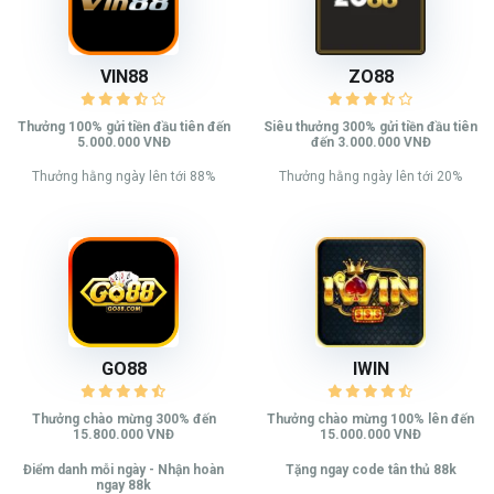
VIN88
ZO88
Thưởng 100% gửi tiền đầu tiên đến
Siêu thưởng 300% gửi tiền đầu tiên
5.000.000 VNĐ
đến 3.000.000 VNĐ
Thưởng hằng ngày lên tới 88%
Thưởng hằng ngày lên tới 20%
GO88
IWIN
Thưởng chào mừng 300% đến
Thưởng chào mừng 100% lên đến
15.800.000 VNĐ
15.000.000 VNĐ
Điểm danh mỗi ngày - Nhận hoàn
Tặng ngay code tân thủ 88k
ngay 88k