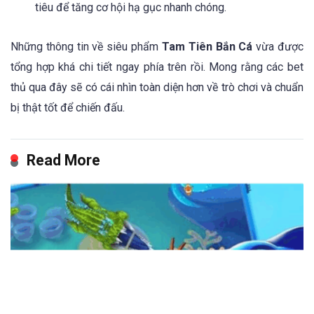
tiêu để tăng cơ hội hạ gục nhanh chóng.
Những thông tin về siêu phẩm
Tam Tiên Bắn Cá
vừa được
tổng hợp khá chi tiết ngay phía trên rồi. Mong rằng các bet
thủ qua đây sẽ có cái nhìn toàn diện hơn về trò chơi và chuẩn
bị thật tốt để chiến đấu.
Read More