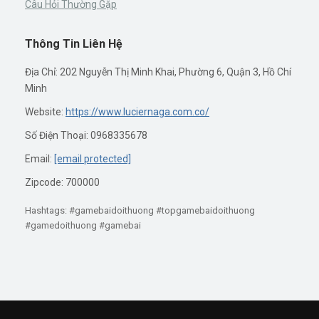
Câu Hỏi Thường Gặp
Thông Tin Liên Hệ
Địa Chỉ: 202 Nguyễn Thị Minh Khai, Phường 6, Quận 3, Hồ Chí
Minh
Website:
https://www.luciernaga.com.co/
Số Điện Thoại: 0968335678
Email:
[email protected]
Zipcode: 700000
Hashtags: #gamebaidoithuong #topgamebaidoithuong
#gamedoithuong #gamebai