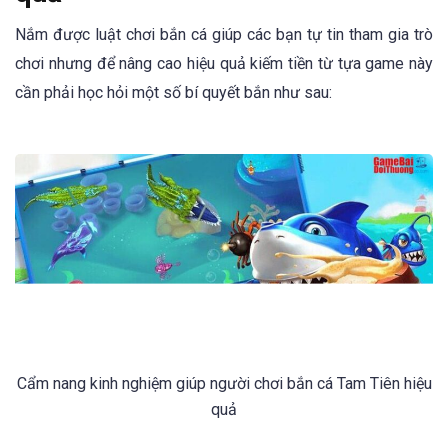
Nắm được luật chơi bắn cá giúp các bạn tự tin tham gia trò
chơi nhưng để nâng cao hiệu quả kiếm tiền từ tựa game này
cần phải học hỏi một số bí quyết bắn như sau:
Cẩm nang kinh nghiệm giúp người chơi bắn cá Tam Tiên hiệu
quả