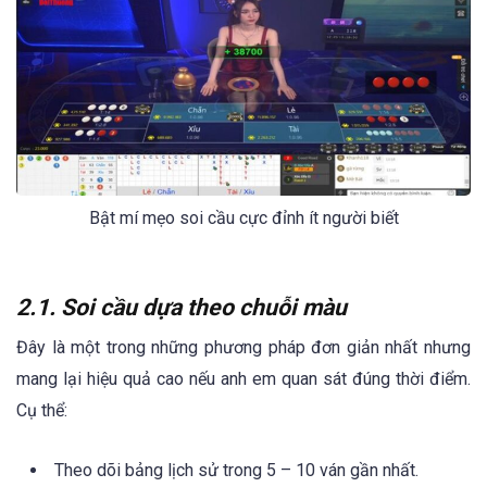
Bật mí mẹo soi cầu cực đỉnh ít người biết
2.1. Soi cầu dựa theo chuỗi màu
Đây là một trong những phương pháp đơn giản nhất nhưng
mang lại hiệu quả cao nếu anh em quan sát đúng thời điểm.
Cụ thể:
Theo dõi bảng lịch sử trong 5 – 10 ván gần nhất.