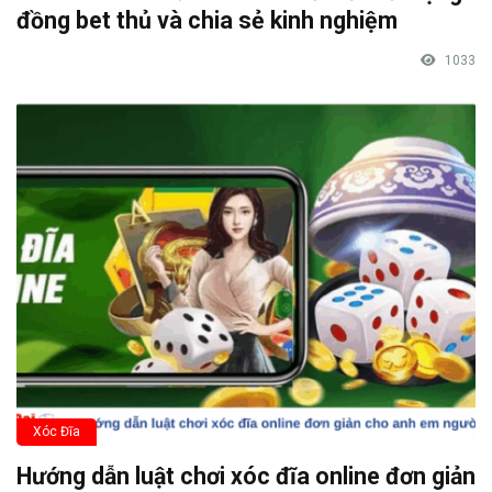
đồng bet thủ và chia sẻ kinh nghiệm
1033
Xóc Đĩa
Hướng dẫn luật chơi xóc đĩa online đơn giản