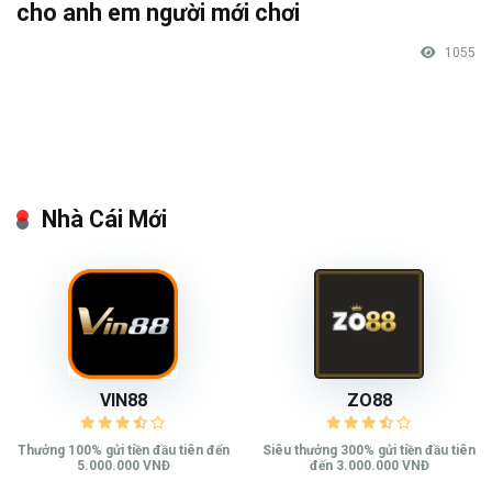
cho anh em người mới chơi
1055
Nhà Cái Mới
VIN88
ZO88
Thưởng 100% gửi tiền đầu tiên đến
Siêu thưởng 300% gửi tiền đầu tiên
5.000.000 VNĐ
đến 3.000.000 VNĐ