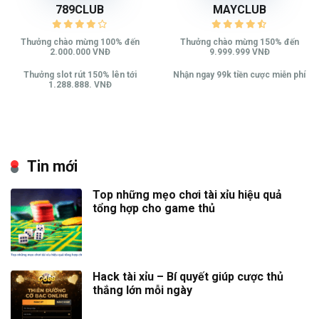
789CLUB
MAYCLUB
Thưởng chào mừng 100% đến
Thưởng chào mừng 150% đến
2.000.000 VNĐ
9.999.999 VNĐ
Thưởng slot rút 150% lên tới
Nhận ngay 99k tiền cược miễn phí
1.288.888. VNĐ
Tin mới
Top những mẹo chơi tài xỉu hiệu quả
tổng hợp cho game thủ
Hack tài xỉu – Bí quyết giúp cược thủ
thắng lớn mỗi ngày