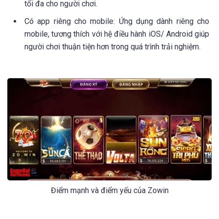
tối đa cho người chơi.
Có app riêng cho mobile: Ứng dụng dành riêng cho
mobile, tương thích với hệ điều hành iOS/ Android giúp
người chơi thuận tiện hơn trong quá trình trải nghiệm.
Điểm mạnh và điểm yếu của Zowin