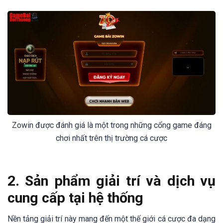
Zowin được đánh giá là một trong những cổng game đáng
chơi nhất trên thị trường cá cược
2. Sản phẩm giải trí và dịch vụ
cung cấp tại hệ thống
Nền tảng giải trí này mang đến một thế giới cá cược đa dạng