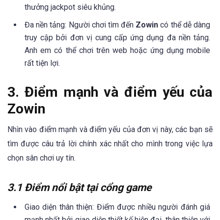
thưởng jackpot siêu khủng.
Đa nền tảng: Người chơi tìm đến
Zowin
có thể dễ dàng
truy cập bởi đơn vị cung cấp ứng dụng đa nền tảng.
Anh em có thể chơi trên web hoặc ứng dụng mobile
rất tiện lợi.
3. Điểm mạnh và điểm yếu của
Zowin
Nhìn vào điểm mạnh và điểm yếu của đơn vị này, các bạn sẽ
tìm được câu trả lời chính xác nhất cho mình trong việc lựa
chọn sân chơi uy tín.
3.1 Điểm nổi bật tại cổng game
Giao diện thân thiện: Điểm được nhiều người đánh giá
mạnh nhất bởi giao diện thiết kế hiện đại, thân thiện với