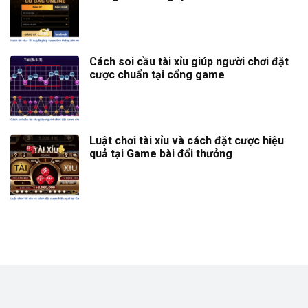
Cách soi cầu tài xỉu giúp người chơi đặt
cược chuẩn tại cổng game
Luật chơi tài xỉu và cách đặt cược hiệu
quả tại Game bài đổi thưởng