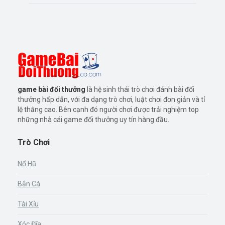
game bài đổi thưởng
là hệ sinh thái trò chơi đánh bài đổi
thưởng hấp dẫn, với đa dạng trò chơi, luật chơi đơn giản và tỉ
lệ thắng cao. Bên cạnh đó người chơi được trải nghiệm top
những nhà cái game đổi thưởng uy tín hàng đầu.
Trò Chơi
Nổ Hũ
Bắn Cá
Tài Xỉu
Xóc Đĩa