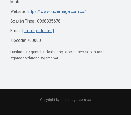
Minh
Website:
https://www.luciernaga.com.co/
Số Điện Thoại: 0968335678
Email:
[email protected]
Zipcode: 700000
Hashtags: #gamebaidoithuong #topgamebaidoithuong
#gamedoithuong #gamebai
Copyright by luciernaga.com.co