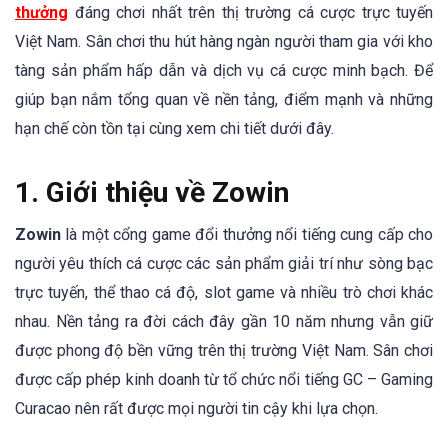
thưởng
đáng chơi nhất trên thị trường cá cược trực tuyến
Việt Nam. Sân chơi thu hút hàng ngàn người tham gia với kho
tàng sản phẩm hấp dẫn và dịch vụ cá cược minh bạch. Để
giúp bạn nắm tổng quan về nền tảng, điểm mạnh và những
hạn chế còn tồn tại cùng xem chi tiết dưới đây.
1. Giới thiệu về Zowin
Zowin
là một cổng game đổi thưởng nổi tiếng cung cấp cho
người yêu thích cá cược các sản phẩm giải trí như sòng bạc
trực tuyến, thể thao cá độ, slot game và nhiều trò chơi khác
nhau. Nền tảng ra đời cách đây gần 10 năm nhưng vẫn giữ
được phong độ bền vững trên thị trường Việt Nam. Sân chơi
được cấp phép kinh doanh từ tổ chức nổi tiếng GC – Gaming
Curacao nên rất được mọi người tin cậy khi lựa chọn.