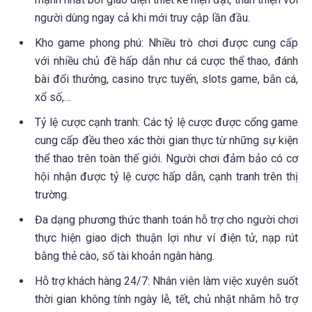
người dùng ngay cả khi mới truy cập lần đầu.
Kho game phong phú: Nhiều trò chơi được cung cấp
với nhiều chủ đề hấp dẫn như cá cược thể thao, đánh
bài đổi thưởng, casino trực tuyến, slots game, bắn cá,
xổ số,…
Tỷ lệ cược cạnh tranh: Các tỷ lệ cược được cổng game
cung cấp đều theo xác thời gian thực từ những sự kiện
thể thao trên toàn thế giới. Người chơi đảm bảo có cơ
hội nhận được tỷ lệ cược hấp dẫn, cạnh tranh trên thị
trường.
Đa dạng phương thức thanh toán hỗ trợ cho người chơi
thực hiện giao dịch thuận lợi như ví điện tử, nạp rút
bằng thẻ cào, số tài khoản ngân hàng.
Hỗ trợ khách hàng 24/7: Nhân viên làm việc xuyên suốt
thời gian không tính ngày lễ, tết, chủ nhật nhằm hỗ trợ