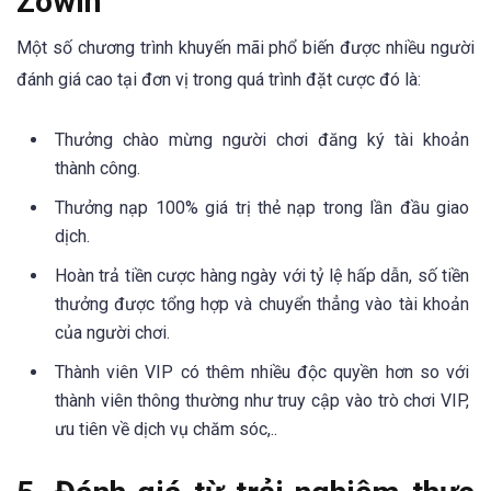
Zowin
Một số chương trình khuyến mãi phổ biến được nhiều người
đánh giá cao tại đơn vị trong quá trình đặt cược đó là:
Thưởng chào mừng người chơi đăng ký tài khoản
thành công.
Thưởng nạp 100% giá trị thẻ nạp trong lần đầu giao
dịch.
Hoàn trả tiền cược hàng ngày với tỷ lệ hấp dẫn, số tiền
thưởng được tổng hợp và chuyển thẳng vào tài khoản
của người chơi.
Thành viên VIP có thêm nhiều độc quyền hơn so với
thành viên thông thường như truy cập vào trò chơi VIP,
ưu tiên về dịch vụ chăm sóc,..