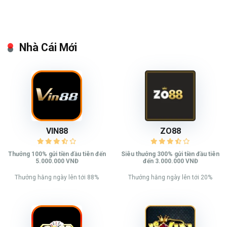
Nhà Cái Mới
VIN88
ZO88
Thưởng 100% gửi tiền đầu tiên đến
Siêu thưởng 300% gửi tiền đầu tiên
5.000.000 VNĐ
đến 3.000.000 VNĐ
Thưởng hằng ngày lên tới 88%
Thưởng hằng ngày lên tới 20%