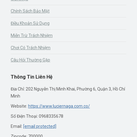
Chính Sách Bảo Mật
Điều Khoản Sử Dụng
Miễn Trừ Trách Nhiệm
Chơi Có Trách Nhiệm
Câu Hỏi Thường Gặp
Thông Tin Liên Hệ
Địa Chỉ: 202 Nguyễn Thị Minh Khai, Phường 6, Quận 3, Hồ Chí
Minh
Website:
https://www.luciernaga.com.co/
Số Điện Thoại: 0968335678
Email:
[email protected]
Zipcode: 700000