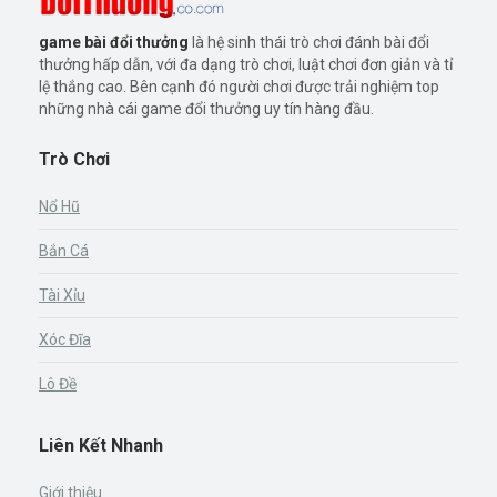
game bài đổi thưởng
là hệ sinh thái trò chơi đánh bài đổi
thưởng hấp dẫn, với đa dạng trò chơi, luật chơi đơn giản và tỉ
lệ thắng cao. Bên cạnh đó người chơi được trải nghiệm top
những nhà cái game đổi thưởng uy tín hàng đầu.
Trò Chơi
Nổ Hũ
Bắn Cá
Tài Xỉu
Xóc Đĩa
Lô Đề
Liên Kết Nhanh
Giới thiệu