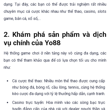
dạng. Tại đây, các bạn có thể được trải nghiệm rất nhiều
chuyên mục cá cược khác nhau như thể thao, casino, slots
game, bắn cá, xổ số,…
2. Khám phá sản phẩm và dịch
vụ chính của Yo88
Hệ thống game chơi ở nền tảng này vô cùng đa dạng, các
bạn có thể tham khảo qua để có lựa chọn tối ưu cho mình
như:
Cá cược thể thao: Nhiều môn thể thao được cung cấp
như bóng đá, bóng rổ, cầu lông, tennis,..cùng hệ thống
kèo cược đa dạng với tỷ lệ thưởng hấp dẫn, cạnh tranh.
Casino trực tuyến: Hòa mình vào các sòng bạc trực
tuyến đẳng cấp của nhà cái với dealer người thần và