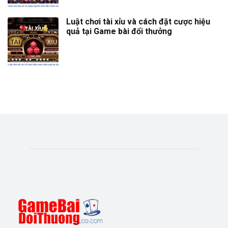
Luật chơi tài xỉu và cách đặt cược hiệu
quả tại Game bài đổi thưởng