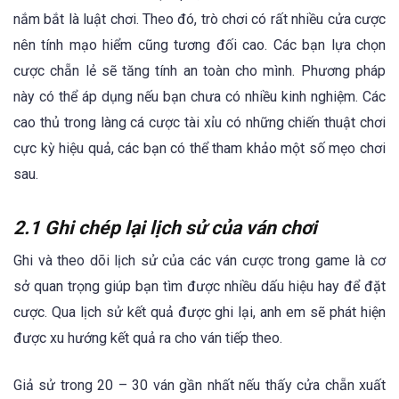
nắm bắt là luật chơi. Theo đó, trò chơi có rất nhiều cửa cược
nên tính mạo hiểm cũng tương đối cao. Các bạn lựa chọn
cược chẵn lẻ sẽ tăng tính an toàn cho mình. Phương pháp
này có thể áp dụng nếu bạn chưa có nhiều kinh nghiệm. Các
cao thủ trong làng cá cược tài xỉu có những chiến thuật chơi
cực kỳ hiệu quả, các bạn có thể tham khảo một số mẹo chơi
sau.
2.1 Ghi chép lại lịch sử của ván chơi
Ghi và theo dõi lịch sử của các ván cược trong game là cơ
sở quan trọng giúp bạn tìm được nhiều dấu hiệu hay để đặt
cược. Qua lịch sử kết quả được ghi lại, anh em sẽ phát hiện
được xu hướng kết quả ra cho ván tiếp theo.
Giả sử trong 20 – 30 ván gần nhất nếu thấy cửa chẵn xuất