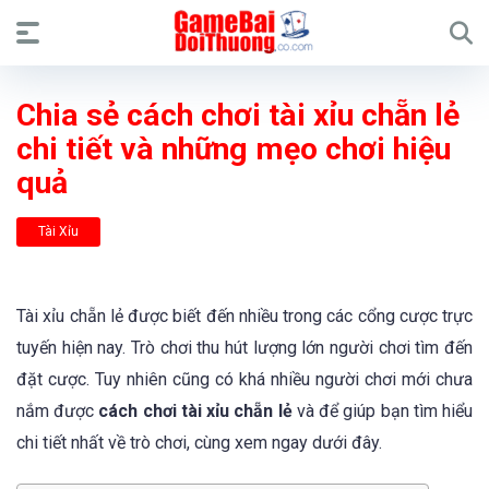
Chia sẻ cách chơi tài xỉu chẵn lẻ
chi tiết và những mẹo chơi hiệu
quả
Tài Xỉu
Tài xỉu chẵn lẻ được biết đến nhiều trong các cổng cược trực
tuyến hiện nay. Trò chơi thu hút lượng lớn người chơi tìm đến
đặt cược. Tuy nhiên cũng có khá nhiều người chơi mới chưa
nắm được
cách chơi tài xỉu chẵn lẻ
và để giúp bạn tìm hiểu
chi tiết nhất về trò chơi, cùng xem ngay dưới đây.