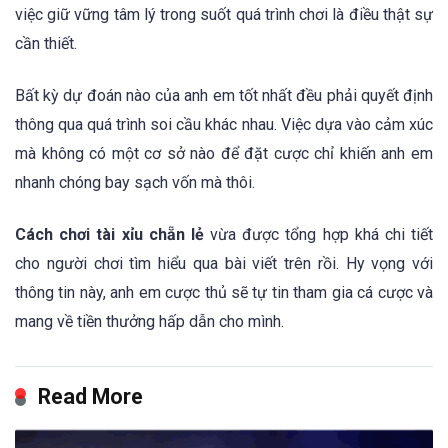
việc giữ vững tâm lý trong suốt quá trình chơi là điều thật sự
cần thiết.
Bất kỳ dự đoán nào của anh em tốt nhất đều phải quyết định
thông qua quá trình soi cầu khác nhau. Việc dựa vào cảm xúc
mà không có một cơ sở nào để đặt cược chỉ khiến anh em
nhanh chóng bay sạch vốn mà thôi.
Cách chơi tài xỉu chẵn lẻ
vừa được tổng hợp khá chi tiết
cho người chơi tìm hiểu qua bài viết trên rồi. Hy vọng với
thông tin này, anh em cược thủ sẽ tự tin tham gia cá cược và
mang về tiền thưởng hấp dẫn cho mình.
Read More