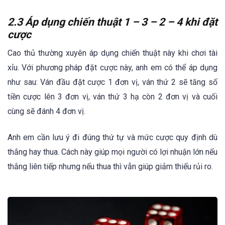
2.3 Áp dụng chiến thuật 1 – 3 – 2 – 4 khi đặt
cược
Cao thủ thường xuyên áp dụng chiến thuật này khi chơi tài
xỉu. Với phương pháp đặt cược này, anh em có thể áp dụng
như sau: Ván đầu đặt cược 1 đơn vị, ván thứ 2 sẽ tăng số
tiền cược lên 3 đơn vị, ván thứ 3 hạ còn 2 đơn vị và cuối
cùng sẽ đánh 4 đơn vị.
Anh em cần lưu ý đi đúng thứ tự và mức cược quy định dù
thắng hay thua. Cách này giúp mọi người có lợi nhuận lớn nếu
thắng liên tiếp nhưng nếu thua thì vẫn giúp giảm thiểu rủi ro.