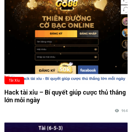
Tài Xỉu
Hack tài xỉu – Bí quyết giúp cược thủ thắng
lớn mỗi ngày
964