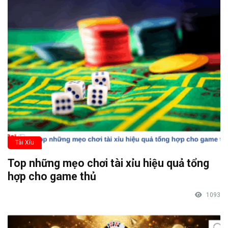
Tài Xỉu
Top những mẹo chơi tài xỉu hiệu quả tổng
hợp cho game thủ
1093