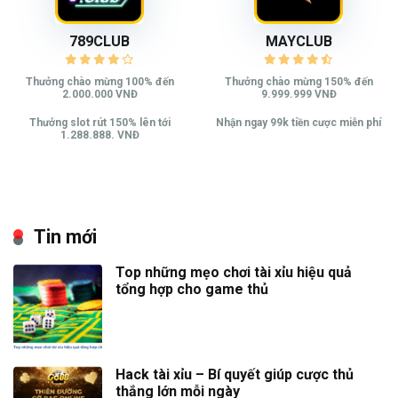
789CLUB
MAYCLUB
Thưởng chào mừng 100% đến
Thưởng chào mừng 150% đến
2.000.000 VNĐ
9.999.999 VNĐ
Thưởng slot rút 150% lên tới
Nhận ngay 99k tiền cược miễn phí
1.288.888. VNĐ
Tin mới
Top những mẹo chơi tài xỉu hiệu quả
tổng hợp cho game thủ
Hack tài xỉu – Bí quyết giúp cược thủ
thắng lớn mỗi ngày