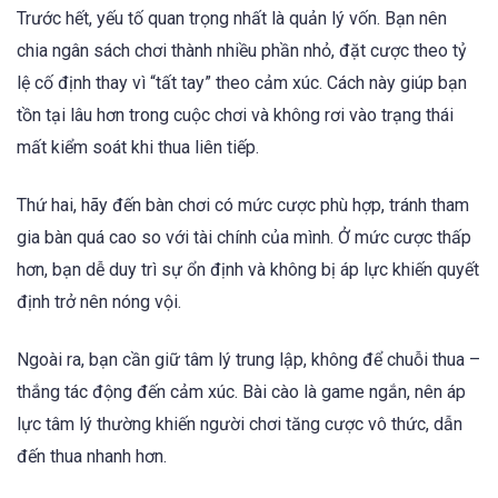
Trước hết, yếu tố quan trọng nhất là quản lý vốn. Bạn nên
chia ngân sách chơi thành nhiều phần nhỏ, đặt cược theo tỷ
lệ cố định thay vì “tất tay” theo cảm xúc. Cách này giúp bạn
tồn tại lâu hơn trong cuộc chơi và không rơi vào trạng thái
mất kiểm soát khi thua liên tiếp.
Thứ hai, hãy đến bàn chơi có mức cược phù hợp, tránh tham
gia bàn quá cao so với tài chính của mình. Ở mức cược thấp
hơn, bạn dễ duy trì sự ổn định và không bị áp lực khiến quyết
định trở nên nóng vội.
Ngoài ra, bạn cần giữ tâm lý trung lập, không để chuỗi thua –
thắng tác động đến cảm xúc. Bài cào là game ngắn, nên áp
lực tâm lý thường khiến người chơi tăng cược vô thức, dẫn
đến thua nhanh hơn.