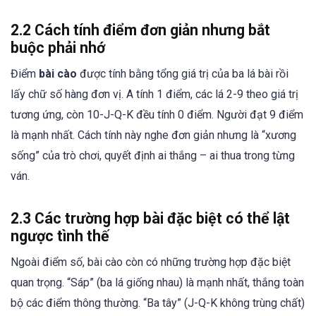
2.2 Cách tính điểm đơn giản nhưng bắt
buộc phải nhớ
Điểm
bài cào
được tính bằng tổng giá trị của ba lá bài rồi
lấy chữ số hàng đơn vị. A tính 1 điểm, các lá 2-9 theo giá trị
tương ứng, còn 10-J-Q-K đều tính 0 điểm. Người đạt 9 điểm
là mạnh nhất. Cách tính này nghe đơn giản nhưng là “xương
sống” của trò chơi, quyết định ai thắng – ai thua trong từng
ván.
2.3 Các trường hợp bài đặc biệt có thể lật
ngược tình thế
Ngoài điểm số, bài cào còn có những trường hợp đặc biệt
quan trọng. “Sáp” (ba lá giống nhau) là mạnh nhất, thắng toàn
bộ các điểm thông thường. “Ba tây” (J-Q-K không trùng chất)