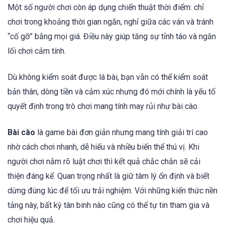
Một số người chơi còn áp dụng chiến thuật thời điểm: chỉ
chơi trong khoảng thời gian ngắn, nghỉ giữa các ván và tránh
“cố gỡ” bằng mọi giá. Điều này giúp tăng sự tỉnh táo và ngăn
lối chơi cảm tính.
Dù không kiểm soát được lá bài, bạn vẫn có thể kiểm soát
bản thân, dòng tiền và cảm xúc nhưng đó mới chính là yếu tố
quyết định trong trò chơi mang tính may rủi như bài cào.
Bài cào
là game bài đơn giản nhưng mang tính giải trí cao
nhờ cách chơi nhanh, dễ hiểu và nhiều biến thể thú vị. Khi
người chơi nắm rõ luật chơi thì kết quả chắc chắn sẽ cải
thiện đáng kể. Quan trọng nhất là giữ tâm lý ổn định và biết
dừng đúng lúc để tối ưu trải nghiệm. Với những kiến thức nền
tảng này, bất kỳ tân binh nào cũng có thể tự tin tham gia và
chơi hiệu quả.