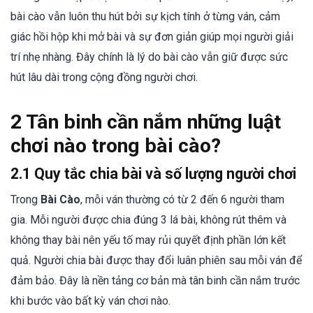
bài cào vẫn luôn thu hút bởi sự kịch tính ở từng ván, cảm
giác hồi hộp khi mở bài và sự đơn giản giúp mọi người giải
trí nhẹ nhàng. Đây chính là lý do bài cào vẫn giữ được sức
hút lâu dài trong cộng đồng người chơi.
2 Tân binh cần nắm những luật
chơi nào trong bài cào?
2.1 Quy tắc chia bài và số lượng người chơi
Trong
Bài Cào
, mỗi ván thường có từ 2 đến 6 người tham
gia. Mỗi người được chia đúng 3 lá bài, không rút thêm và
không thay bài nên yếu tố may rủi quyết định phần lớn kết
quả. Người chia bài được thay đổi luân phiên sau mỗi ván để
đảm bảo. Đây là nền tảng cơ bản mà tân binh cần nắm trước
khi bước vào bất kỳ ván chơi nào.