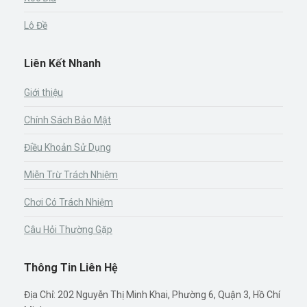
Lô Đề
Liên Kết Nhanh
Giới thiệu
Chính Sách Bảo Mật
Điều Khoản Sử Dụng
Miễn Trừ Trách Nhiệm
Chơi Có Trách Nhiệm
Câu Hỏi Thường Gặp
Thông Tin Liên Hệ
Địa Chỉ: 202 Nguyễn Thị Minh Khai, Phường 6, Quận 3, Hồ Chí