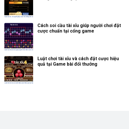
Cách soi cầu tài xỉu giúp người chơi đặt
cược chuẩn tại cổng game
Luật chơi tài xỉu và cách đặt cược hiệu
quả tại Game bài đổi thưởng