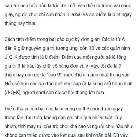
cào trở nên hấp dẫn là tốc độ: mỗi ván diễn ra trong vài chục
giây, người chơi chỉ cần nhận 3 lá bài và so điểm là biết ngay
thắng hay thua.
Cách tính điểm trong bài cào cực kỳ đơn giản. Các lá từ A
đến 9 giữ nguyên giá trị tương ứng, còn 10 và các quân hình
J-Q-K được tính là 0 điểm. Điểm của mỗi người sẽ là tổng
giá trị 3 lá bài, lấy chữ số hàng đơn vị. Vì vậy, tối đa là 9
điểm hay còn gọi là “cào 9”, mức điểm mạnh nhất trong ván.
Nếu sở hữu các bộ đặc biệt như sáp (3 lá cùng số) hoặc hình
(J-Q-K), người chơi còn có cơ hội thắng lớn hơn.
Điểm thú vị của bài cào là ai cũng có thể chơi được ngay
trong lần đầu tiên, không cần ghi nhớ quá nhiều luật. Tuy
nhiên, tính may rủi của trò chơi khá cao vì người chơi hầu như
không can thiệp được vào kết quả sau khi nhận bài. Dù vậy,