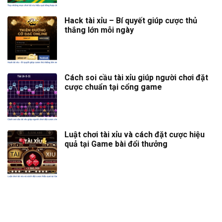
Hack tài xỉu – Bí quyết giúp cược thủ
thắng lớn mỗi ngày
Cách soi cầu tài xỉu giúp người chơi đặt
cược chuẩn tại cổng game
Luật chơi tài xỉu và cách đặt cược hiệu
quả tại Game bài đổi thưởng