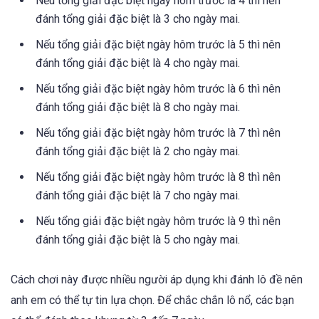
Nếu tổng giải đặc biệt ngày hôm trước là 4 thì nên
đánh tổng giải đặc biệt là 3 cho ngày mai.
Nếu tổng giải đặc biệt ngày hôm trước là 5 thì nên
đánh tổng giải đặc biệt là 4 cho ngày mai.
Nếu tổng giải đặc biệt ngày hôm trước là 6 thì nên
đánh tổng giải đặc biệt là 8 cho ngày mai.
Nếu tổng giải đặc biệt ngày hôm trước là 7 thì nên
đánh tổng giải đặc biệt là 2 cho ngày mai.
Nếu tổng giải đặc biệt ngày hôm trước là 8 thì nên
đánh tổng giải đặc biệt là 7 cho ngày mai.
Nếu tổng giải đặc biệt ngày hôm trước là 9 thì nên
đánh tổng giải đặc biệt là 5 cho ngày mai.
Cách chơi này được nhiều người áp dụng khi đánh lô đề nên
anh em có thể tự tin lựa chọn. Để chắc chắn lô nổ, các bạn