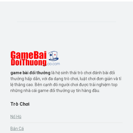
game bài đổi thưởng
là hệ sinh thái trò chơi đánh bài đổi
thưởng hấp dẫn, với đa dạng trò chơi, luật chơi đơn giản và tỉ
lệ thắng cao. Bên cạnh đó người chơi được trải nghiệm top
những nhà cái game đổi thưởng uy tín hàng đầu.
Trò Chơi
Nổ Hũ
Bắn Cá