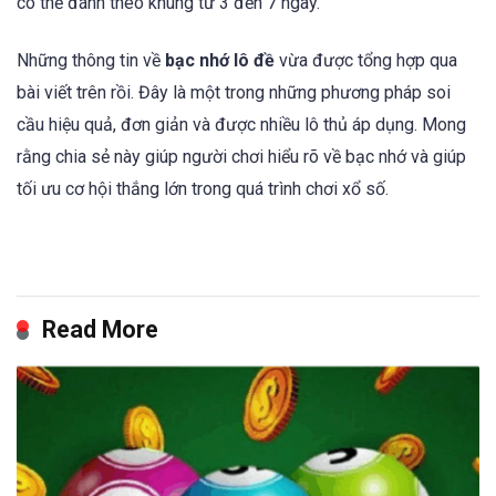
có thể đánh theo khung từ 3 đến 7 ngày.
Những thông tin về
bạc nhớ lô đề
vừa được tổng hợp qua
bài viết trên rồi. Đây là một trong những phương pháp soi
cầu hiệu quả, đơn giản và được nhiều lô thủ áp dụng. Mong
rằng chia sẻ này giúp người chơi hiểu rõ về bạc nhớ và giúp
tối ưu cơ hội thắng lớn trong quá trình chơi xổ số.
Read More