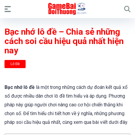
Bạc nhớ lô đề – Chia sẻ những
cách soi cầu hiệu quả nhất hiện
nay
Lô Đề
Bạc nhớ lô đề
là một trong những cách dự đoán kết quả xổ
số được nhiều dân chơi lô đề tìm hiểu và áp dụng. Phương
pháp này giúp người chơi nâng cao cơ hội chiến thắng khi
chọn số. Để tìm hiểu chi tiết hơn về ý nghĩa, những phương
pháp soi cầu hiệu quả nhất, cùng xem qua bài viết dưới đây.