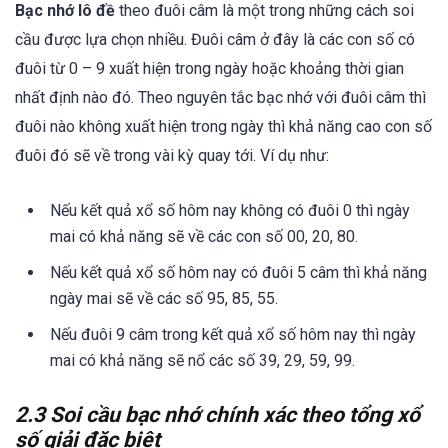
Bạc nhớ lô đề
theo đuôi câm là một trong những cách soi
cầu được lựa chọn nhiều. Đuôi câm ở đây là các con số có
đuôi từ 0 – 9 xuất hiện trong ngày hoặc khoảng thời gian
nhất định nào đó. Theo nguyên tắc bạc nhớ với đuôi câm thì
đuôi nào không xuất hiện trong ngày thì khả năng cao con số
đuôi đó sẽ về trong vài kỳ quay tới. Ví dụ như:
Nếu kết quả xổ số hôm nay không có đuôi 0 thì ngày
mai có khả năng sẽ về các con số 00, 20, 80.
Nếu kết quả xổ số hôm nay có đuôi 5 câm thì khả năng
ngày mai sẽ về các số 95, 85, 55.
Nếu đuôi 9 câm trong kết quả xổ số hôm nay thì ngày
mai có khả năng sẽ nổ các số 39, 29, 59, 99.
2.3 Soi cầu bạc nhớ chính xác theo tổng xổ
số giải đặc biệt